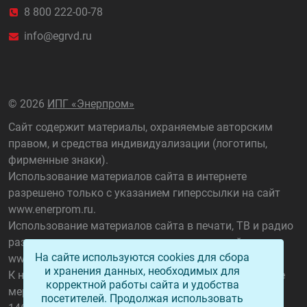
8 800 222-00-78
info@egrvd.ru
©
2026
ИПГ «Энерпром»
Сайт содержит материалы, охраняемые авторским
правом, и средства индивидуализации (логотипы,
фирменные знаки).
Использование материалов сайта в интернете
разрешено только с указанием гиперссылки на сайт
www.enerprom.ru
.
Использование материалов сайта в печати, ТВ и радио
разрешено только с указанием названия сайта
На сайте используются cookies для сбора
www.enerprom.ru
.
и хранения данных, необходимых для
К нарушителям данного положения применяются все
корректной работы сайта и удобства
меры, предусмотренные ст. 1301 ГК РФ, а также ст.
посетителей. Продолжая использовать