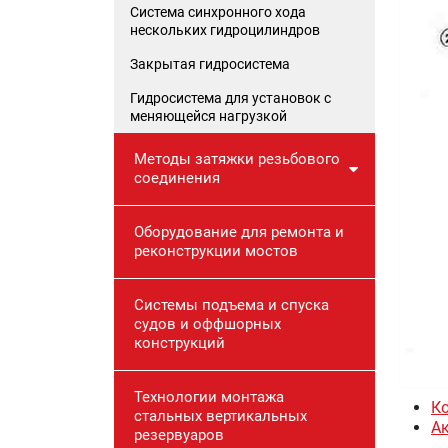
Cистема синхронного хода
нескольких гидроцилиндров
Закрытая гидросистема
Гидросистема для установок с
меняющейся нагрузкой
Методы затяжки резьбового
соединения
Оборудование для ремонта и
реконструкции мостов
Системы подъема и спуска
судов и оффшорных
конструкций
Технологии монтажа
К
стальных вертикальных
А
резервуаров