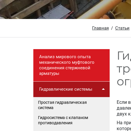
Главная
Статьи
Ги
Анализ мирового опыта
механического муфтового
т
соединения стержневой
арматуры
о
Гидравлические системы
Если 
Простая гидравлическая
система
давле
двух 
Гидросистема с клапаном
На пр
противодавления
котор