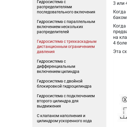
Гидросистема с
3 или 
распределителями
Когда
последовательного включения
баком
Гидросистема с параллельным
Когда
включением нескольких
предва
распределителей
на кл
Гидросистема с трехкаскадным
4 боле
дистанционным ограничением
Эта с
давления
Гидросистема с
дифференциальным
включением цилиндра
Гидросистема с двойной
блокировкой гидроцилиндра
Гидросистема с подключением
второго цилиндра для
выдвижения
C клапаном наполнения и
цилиндром ускоренного хода