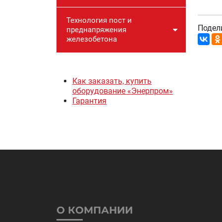
Технология пост и
Подел
преднапряжения
железобетона
Как заказать, купить
оборудование «Энерпром»
Гарантия
О КОМПАНИИ