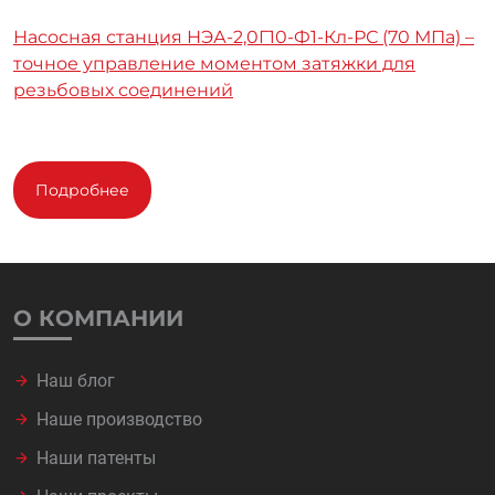
Насосная станция НЭА-2,0Г10-Ф1-Кл-РС (70 МПа) –
точное управление моментом затяжки для
резьбовых соединений
Подробнее
О КОМПАНИИ
Наш блог
Наше производство
Наши патенты