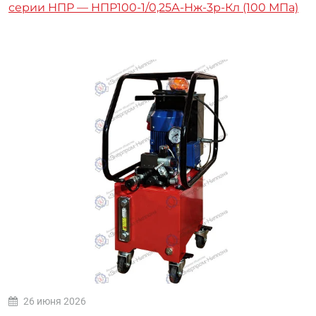
серии НПР — НПР100-1/0,25А-Нж-3р-Кл (100 МПа)
26 июня 2026