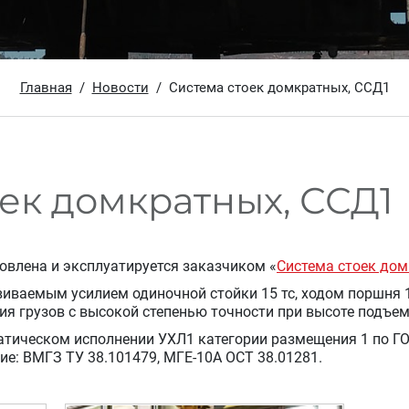
Главная
Новости
Система стоек домкратных, ССД1
ек домкратных, ССД1
овлена и эксплуатируется заказчиком «
Система стоек до
виваемым усилием одиночной стойки 15 тс, ходом поршня 
я грузов с высокой степенью точности при высоте подъем
атическом исполнении УХЛ1 категории размещения 1 по Г
е: ВМГЗ ТУ 38.101479, МГЕ-10А ОСТ 38.01281.