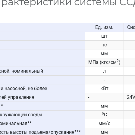
арактеристики системы СС
Ед. изм.
Сис
шт
тс
мм
2
МПа (кгс/см
)
сной, номинальный
л
-
 насосной, не более
кВт
пей управления
-
24
 *
мм
о
окружающей среды
С
номинальная**
мм/с
сть высоты подъема/опускания***
мм