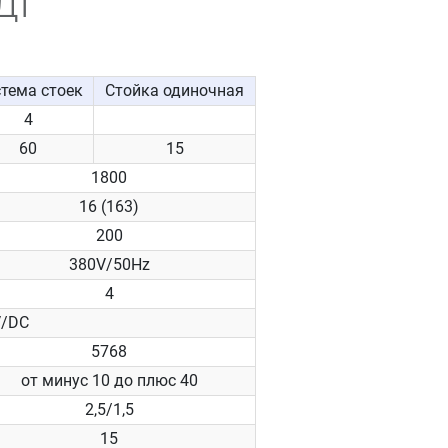
Д1
тема стоек
Стойка одиночная
4
60
15
1800
16 (163)
200
380V/50Hz
4
V/DC
5768
от минус 10 до плюс 40
2,5/1,5
15