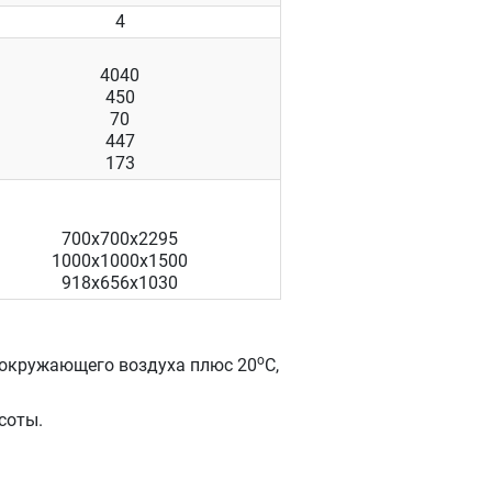
4
4040
450
70
447
173
700х700х2295
1000х1000х1500
918х656х1030
о
е окружающего воздуха плюс 20
С,
соты.