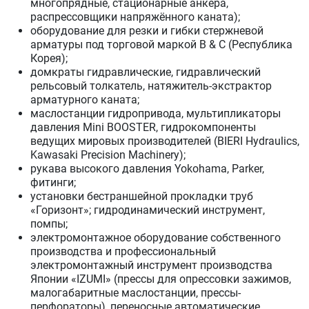
многопрядные, стационарные анкера,
распрессовщики напряжённого каната);
оборудование для резки и гибки стержневой
арматуры под торговой маркой В & С (Республика
Корея);
домкраты гидравлические, гидравлический
рельсовый толкатель, натяжитель-экстрактор
арматурного каната;
маслостанции гидропривода, мультипликаторы
давления Mini BOOSTER, гидрокомпоненты
ведущих мировых производителей (BIERI Hydraulics,
Kawasaki Precision Machinery);
рукава высокого давления Yokohama, Parker,
фитинги;
установки бестраншейной прокладки труб
«Горизонт»; гидродинамический инструмент,
помпы;
электромонтажное оборудование собственного
производства и профессиональный
электромонтажный инструмент производства
Японии «IZUMI» (прессы для опрессовки зажимов,
малогабаритные маслостанции, прессы-
перфораторы), переносные автоматические