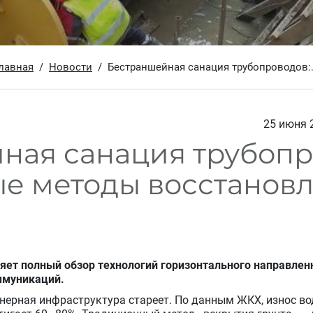
лавная
Новости
Бестраншейная санация трубопроводов:.
25 июня 
ная санация трубопр
е методы восстановл
ет полный обзор технологий горизонтального направлен
ммуникаций.
женерная инфраструктура стареет. По данным ЖКХ, износ 