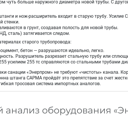
м чуть больше наружного диаметра новой трубы. С друго
танги и нож-расширитель входит в старую трубу. Усилие С
й стенки.
ливаются в грунт, создавая полость для новой трубы.
НД, сталь) затягивается следом.
атериалах старого трубопровода:
боцемент, бетон — разрушаются идеально, легко.
ность. Разрушитель разрезает стальную трубу или сплющи
-255 усилием 255 тс справляются со стальными трубами д
ки санации «Энерпром» не требуют «чистоты» канала. Кор
нна штанга САРМА пройдёт это препятствие за счет жестк
 гибкая тросовая система импортных аналогов.
 анализ оборудования «Э