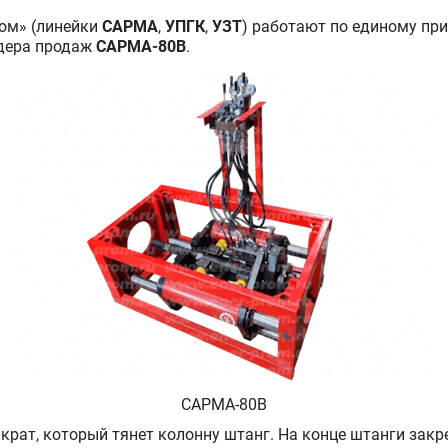
ом» (линейки
САРМА
,
УПГК
,
УЗТ
) работают по единому при
идера продаж
САРМА-80В
.
САРМА-80В
крат, который тянет колонну штанг. На конце штанги зак