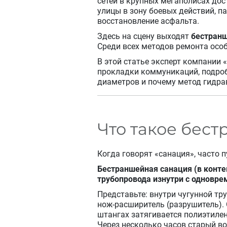
сетей в крупных мегаполисах до
улицы в зону боевых действий, п
восстановление асфальта.
Здесь на сцену выходят
бестранш
Среди всех методов ремонта осо
В этой статье эксперт компании
прокладки коммуникаций, подробн
диаметров и почему метод гидра
Что такое бес
Когда говорят «санация», часто 
Бестраншейная санация (в конте
трубопровода изнутри с одновре
Представьте: внутри чугунной т
нож-расширитель (разрушитель). 
штангах затягивается полиэтилен
Через несколько часов старый во