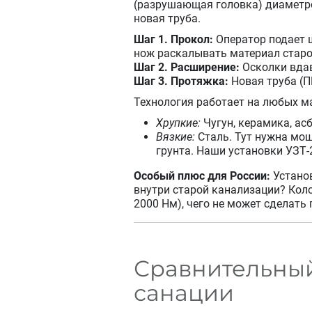
(разрушающая головка) диаметро
новая труба.
Шаг 1. Прокол:
Оператор подает ш
нож раскалывать материал старо
Шаг 2. Расширение:
Осколки вдав
Шаг 3. Протяжка:
Новая труба (П
Технология работает на любых м
Хрупкие:
Чугун, керамика, ас
Вязкие:
Сталь. Тут нужна мощ
грунта. Наши установки УЗТ
Особый плюс для России:
Установ
внутри старой канализации? Коло
2000 Нм), чего не может сделать
Сравнительный
санации