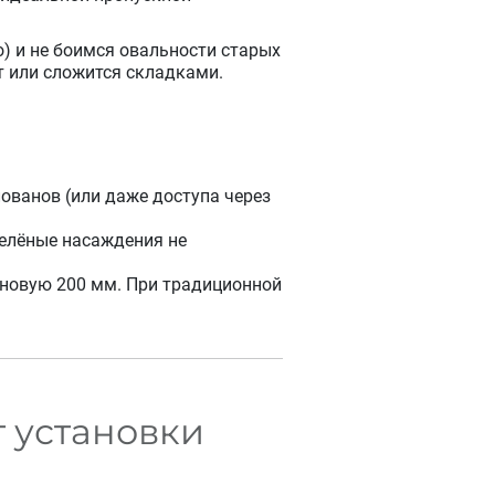
о) и не боимся овальности старых
т или сложится складками.
ованов (или даже доступа через
зелёные насаждения не
 новую 200 мм. При традиционной
т установки