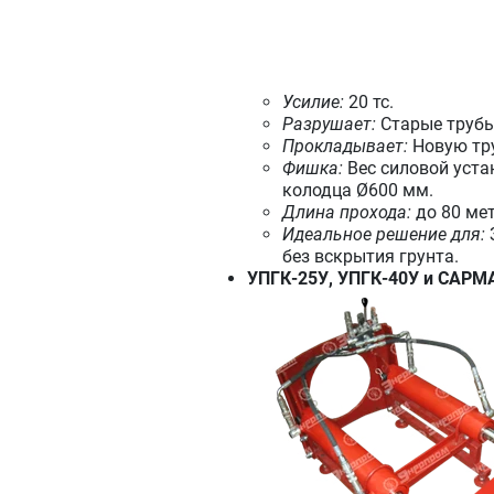
Усилие:
20 тс.
Разрушает:
Старые трубы
Прокладывает:
Новую тру
Фишка:
Вес силовой устан
колодца Ø600 мм.
Длина прохода:
до 80 мет
Идеальное решение для:
без вскрытия грунта.
УПГК-25У, УПГК-40У и САРМА