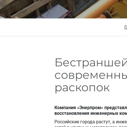
Г
Бестраншей
современны
раскопок
Компания «Энерпром» представля
восстановления инженерных ко
Российские города растут, а ин