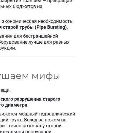
 разрытие траншей — превращает
альных бюджетов на
ая экономическая необходимость.
старой трубы (Pipe Bursting)
.
ования для бестраншейной
оборудование лучше для разных
рукции.
рушаем мифы
вещи.
еского разрушения старого
го диаметра.
 движется мощный гидравлический
щий грунт. Вслед за ножом на
зит точно по каналу старой.
с идеальной пропускной