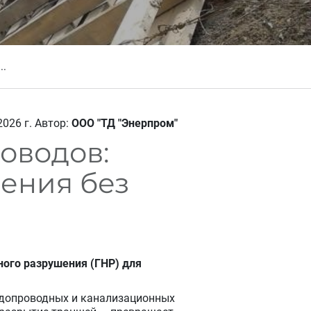
..
2026 г.
Автор:
ООО "ТД "Энерпром"
оводов:
ения без
ного разрушения (ГНР) для
водопроводных и канализационных