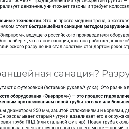
стигает 60–80%. Традиционный метод «вскрытия грунта» —
арализует движение, уничтожает газоны и требует колосс
ейные технологии
. Это не просто модный тренд, а жестк
бняком стоит
бестраншейная санация методом разрушения 
 «Энерпром», ведущего российского производителя оборуд
о разберет, что такое санация, как она работает, какое 
влического разрушения стал золотым стандартом реконст
траншейная санация? Раз
путают с футеровкой (вставкой рукава/чулка). Это разные 
ксте оборудования «Энерпром») — это процесс гидравлич
менным протаскиванием новой трубы того же или больше
рубы диаметром 250 мм, забитой отложениями и корнями,
Он раскалывает старый чугун и вдавливает его в окружаю
овая труба ПНД (или стальной футляр). Новая труба сколь
допровод перестает существовать, на его месте — новый, 