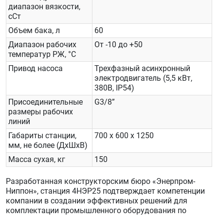
диапазон вязкости,
сСт
Объем бака, л
60
Диапазон рабочих
От -10 до +50
температур РЖ, °С
Привод насоса
Трехфазный асинхронный
электродвигатель (5,5 кВт,
380В, IP54)
Присоединительные
G3/8”
размеры рабочих
линий
Габариты станции,
700 х 600 х 1250
мм, не более (ДхШхВ)
Масса сухая, кг
150
Разработанная конструкторским бюро «Энерпром-
Ниппон», станция 4НЭР25 подтверждает компетенции
компании в создании эффективных решений для
комплектации промышленного оборудования по