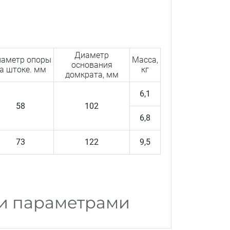
Диаметр
аметр опоры
Масса,
основания
а штоке. мм
кг
домкрата, мм
6,1
58
102
6,8
73
122
9,5
ми параметрами