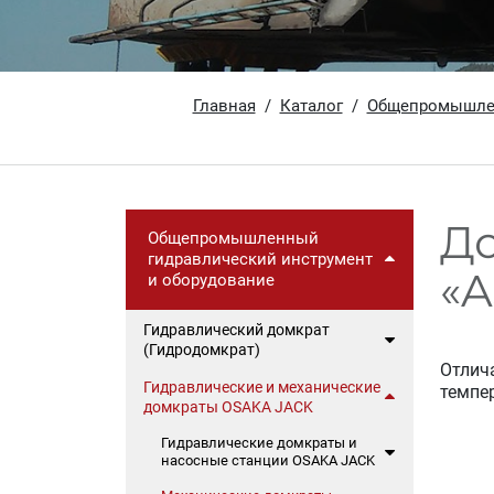
Главная
Каталог
Общепромышлен
До
Общепромышленный
гидравлический инструмент
«A
и оборудование
Гидравлический домкрат
(Гидродомкрат)
Отлич
Гидравлические и механические
темпер
домкраты OSAKA JACK
Гидравлические домкраты и
насосные станции OSAKA JACK