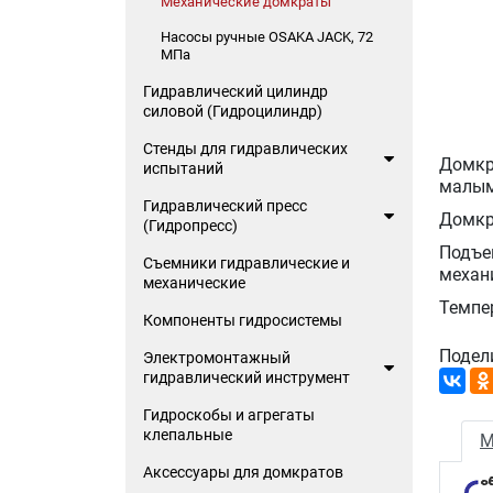
Механические домкраты
Насосы ручные OSAKA JACK, 72
МПа
Гидравлический цилиндр
силовой (Гидроцилиндр)
Стенды для гидравлических
Домкр
испытаний
малым
Гидравлический пресс
Домкр
(Гидропресс)
Подъе
Съемники гидравлические и
механ
механические
Темпер
Компоненты гидросистемы
Подел
Электромонтажный
гидравлический инструмент
Гидроскобы и агрегаты
клепальные
М
Аксессуары для домкратов