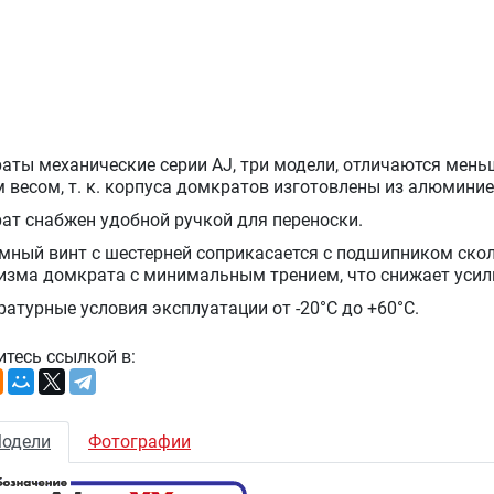
аты механические серии АJ, три модели, отличаются меньш
 весом, т. к. корпуса домкратов изготовлены из алюминие
ат снабжен удобной ручкой для переноски.
мный винт с шестерней соприкасается с подшипником ско
изма домкрата с минимальным трением, что снижает усили
атурные условия эксплуатации от -20°С до +60°С.
итесь ссылкой в:
одели
Фотографии