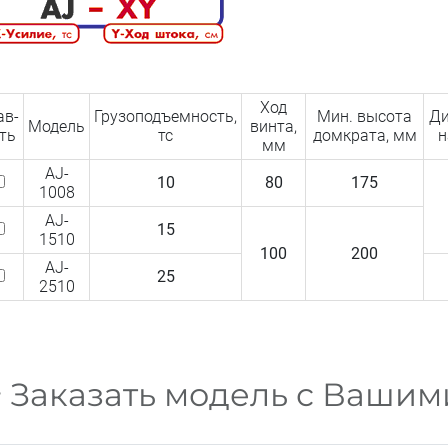
Ход
ав­
Грузоподъемность,
Мин. высота
Ди
Модель
винта,
ть
тс
домкрата, мм
н
мм
AJ-
10
80
175
1008
AJ-
15
1510
100
200
AJ-
25
2510
Заказать модель с Ваши