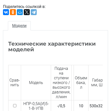
Поделитесь ссылкой в:
Модели
Технические характеристики
моделей
Подача
на
ступени
Объем
Срав­
Габариты,
Модель
низкого /
бака,
нить
мм, ШxДx
высокого
л
давления,
л/мин
НПР-0,5А(И)5-
-/0,5
10
530x325x5
1-В-УПВ