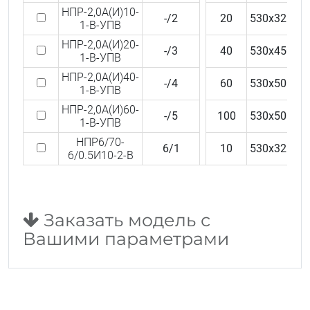
НПР-2,0А(И)10-
-/2
20
530x325x6
1-В-УПВ
НПР-2,0А(И)20-
-/3
40
530x450x6
1-В-УПВ
НПР-2,0А(И)40-
-/4
60
530x500x7
1-В-УПВ
НПР-2,0А(И)60-
-/5
100
530x500x8
1-В-УПВ
НПР6/70-
6/1
10
530x325x6
6/0.5И10-2-В
Заказать модель с
Вашими параметрами