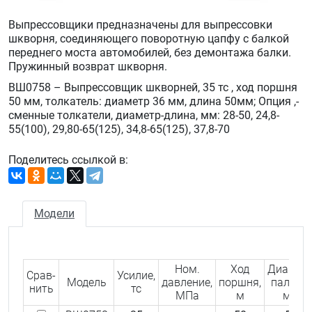
Выпрессовщики предназначены для выпрессовки
шкворня, соединяющего поворотную цапфу с балкой
переднего моста автомобилей, без демонтажа балки.
Пружинный возврат шкворня.
ВШ0758 – Выпрессовщик шкворней, 35 тс , ход поршня
50 мм, толкатель: диаметр 36 мм, длина 50мм; Опция ,-
сменные толкатели, диаметр-длина, мм: 28-50, 24,8-
55(100), 29,80-65(125), 34,8-65(125), 37,8-70
Поделитесь ссылкой в:
Модели
Ном.
Ход
Диамет
Срав­
Усилие,
Модель
давление,
поршня,
пальца,
нить
тс
МПа
м
мм