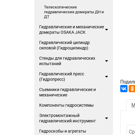
Телескопические
гидравлические домкраты ДН и
ДТ
Гидравлические и механические
домкраты OSAKA JACK
Гидравлический цилиндр
силовой (Гидроцилиндр)
Стенды для гидравлических
испытаний
Гидравлический пресс
(Гидропресс)
Подел
Съемники гидравлические и
механические
М
Компоненты гидросистемы
Электромонтажный
гидравлический инструмент
Гидроскобы и агрегаты
Ср