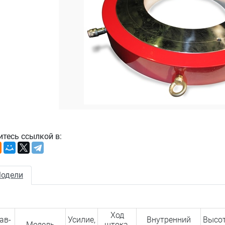
итесь ссылкой в:
одели
Ход
ав­
Усилие,
Внутренний
Высот
Модель
штока,