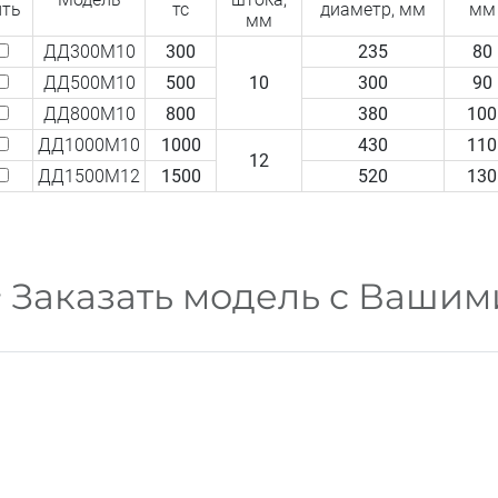
ить
тс
диаметр, мм
мм
мм
ДД300М10
300
235
80
ДД500М10
500
10
300
90
ДД800М10
800
380
100
ДД1000М10
1000
430
110
12
ДД1500М12
1500
520
130
Заказать модель с Ваши