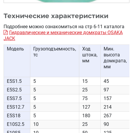
Технические характеристики
Подробнее можно ознакомиться на стр 6-11 каталога
Гидравлические и механические домкраты OSAKA
JACK
Модель
Грузоподъемность,
Ход
Мин.
тс
штока,
высота
мм
домкрата,
мм
E5S1.5
5
15
45
E5S2.5
5
25
97
E5S7.5
5
75
157
E5S12.7
5
127
214
E5S18
5
180
267
E10S2.5
10
25
90
E10S5
10
50
125