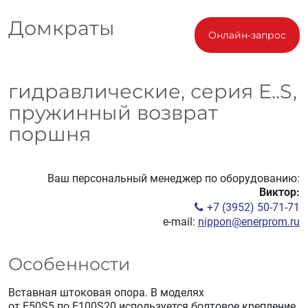
Домкраты
Онлайн-запрос
гидравлические, серия E..S,
пружинный возврат
поршня
Ваш персональный менеджер по оборудованию:
Виктор:
+7 (3952) 50-71-71
e-mail:
nippon@enerprom.ru
Особенности
Вставная штоковая опора. В моделях
от E50S5 по E100S20 используется болтовое крепление