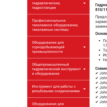
гидравлические,
Гидро
гидростанции
810/1
Предл
Профессиональное
харве
такелажное оборудование,
замен
такелажные системы
Основ
По
Оборудование для
17
горнодобывающей
То
промышленности
И
Н
Общепромышленный
Совме
гидравлический инструмент
✔ John
и оборудование
✔ John
✔ John
Инструмент для работы с
✔ John
резьбовыми соединениями
✔ John
✔ John
✔ John
Оборудование для