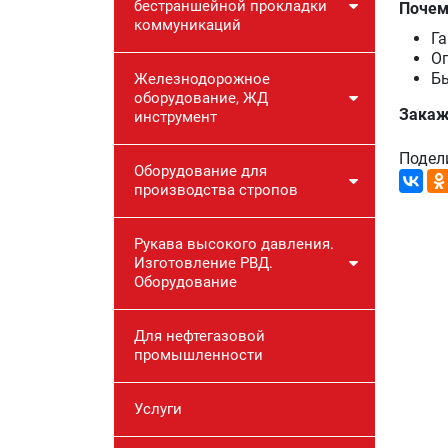
бестраншейной прокладки
Почем
коммуникаций
Га
О
Бы
Железнодорожное
оборудование, ЖД
Закаж
инструмент
Подел
Оборудование для
производства стропов
Рукава высокого давления.
Изготовление РВД.
Оборудование
Для нефтегазовой
промышленности
Услуги