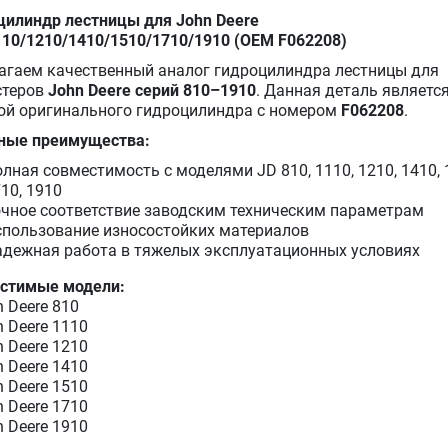
цилиндр лестницы для John Deere
110/1210/1410/1510/1710/1910 (OEM F062208)
агаем качественный аналог гидроцилиндра лестницы для
стеров
John Deere серий 810–1910
. Данная деталь являетс
ой оригинального гидроцилиндра с номером
F062208
.
ные преимущества:
лная совместимость с моделями JD 810, 1110, 1210, 1410, 
10, 1910
чное соответствие заводским техническим параметрам
спользование износостойких материалов
адежная работа в тяжелых эксплуатационных условиях
стимые модели:
 Deere 810
 Deere 1110
 Deere 1210
 Deere 1410
 Deere 1510
 Deere 1710
 Deere 1910