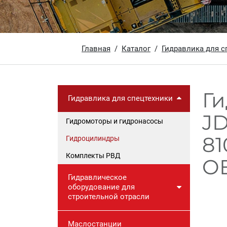
Главная
Каталог
Гидравлика для с
Ги
Гидравлика для спецтехники
J
Гидромоторы и гидронасосы
81
Гидроцилиндры
Комплекты РВД
OE
Гидравлическое
оборудование для
строительной отрасли
Маслостанции