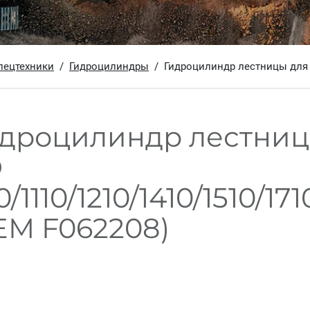
пецтехники
Гидроцилиндры
Гидроцилиндр лестницы для J
дроцилиндр лестниц
D
0/1110/1210/1410/1510/17
M F062208)