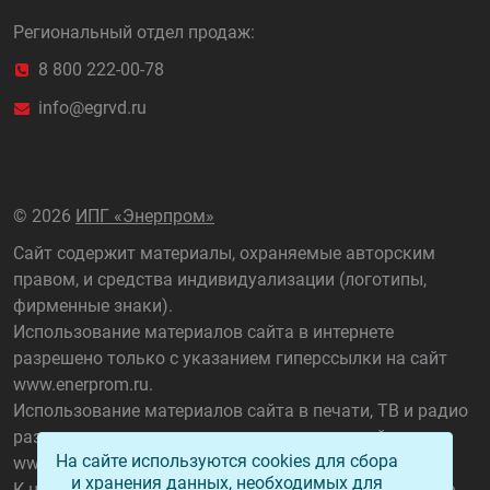
Региональный отдел продаж:
8 800 222-00-78
info@egrvd.ru
©
2026
ИПГ «Энерпром»
Сайт содержит материалы, охраняемые авторским
правом, и средства индивидуализации (логотипы,
фирменные знаки).
Использование материалов сайта в интернете
разрешено только с указанием гиперссылки на сайт
www.enerprom.ru
.
Использование материалов сайта в печати, ТВ и радио
разрешено только с указанием названия сайта
На сайте используются cookies для сбора
www.enerprom.ru
.
и хранения данных, необходимых для
К нарушителям данного положения применяются все