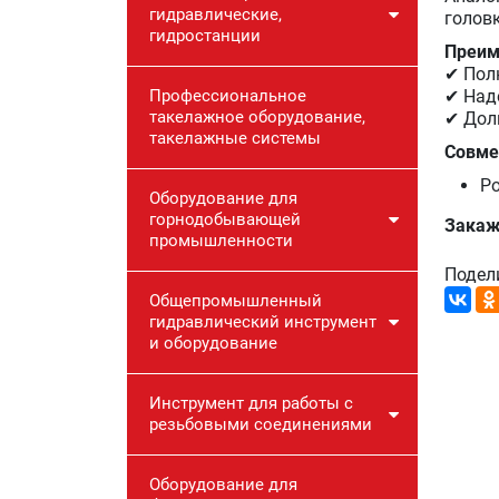
гидравлические,
голов
гидростанции
Преим
✔ Пол
Профессиональное
✔ Над
такелажное оборудование,
✔ Дол
такелажные системы
Совме
Po
Оборудование для
горнодобывающей
Закаж
промышленности
Подел
Общепромышленный
гидравлический инструмент
и оборудование
Инструмент для работы с
резьбовыми соединениями
Оборудование для