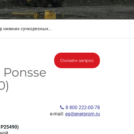
 нижних сучкорезных...
Онлайн-запрос
 Ponsse
0)
8 800 222-00-78
e-mail:
eg@enerprom.ru
 P25490)
рной