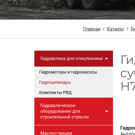
Главная
Каталог
Г
Г
Гидравлика для спецтехники
су
Гидромоторы и гидронасосы
Н7
Гидроцилиндры
Комплекты РВД
Гидравлическое
оборудование для
строительной отрасли
Гидро
Маслостанции
Анало