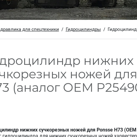
идравлика для спецтехники
Гидроцилиндры
Гидроцилиндр
идроцилиндр нижних
чкорезных ножей для
3 (аналог OEM P2549
цилиндр нижних сучкорезных ножей для Ponsse Н73 (OEM
г гидроцилиндра для нижних сучкорезных ножей харвесте