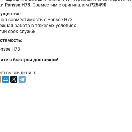
ки
Ponsse Н73
. Совместим с оригиналом
P25490
.
ущества:
ная совместимость с Ponsse Н73
ежная работа в тяжелых условиях
гий срок службы
стимость:
nsse Н73
ите с быстрой доставкой!
итесь ссылкой в: