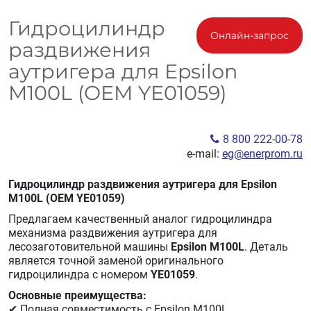
Гидроцилиндр
Онлайн-запрос
раздвижения
аутригера для Epsilon
M100L (OEM YE01059)
8 800 222-00-78
e-mail:
eg@enerprom.ru
Гидроцилиндр раздвижения аутригера для Epsilon
M100L (OEM YE01059)
Предлагаем качественный аналог гидроцилиндра
механизма раздвижения аутригера для
лесозаготовительной машины
Epsilon M100L
. Деталь
является точной заменой оригинального
гидроцилиндра с номером
YE01059
.
Основные преимущества:
✔ Полная совместимость с Epsilon M100L