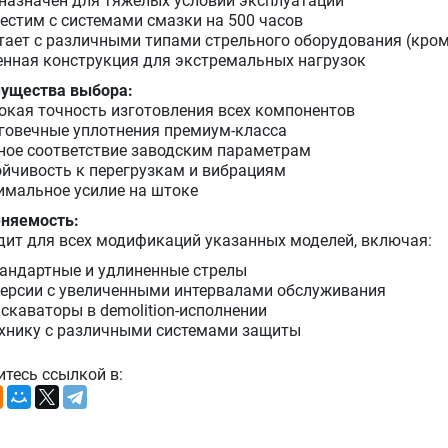
дназначен для тяжелых условий эксплуатации
местим с системами смазки на 500 часов
отает с различными типами стрельного оборудования (кром
ленная конструкция для экстремальных нагрузок
ущества выбора:
окая точность изготовления всех компонентов
говечные уплотнения премиум-класса
ное соответствие заводским параметрам
ойчивость к перегрузкам и вибрациям
имальное усилие на штоке
няемость:
дит для всех модификаций указанных моделей, включая:
тандартные и удлиненные стрелы
версии с увеличенными интервалами обслуживания
скаваторы в demolition-исполнении
ехнику с различными системами защиты
итесь ссылкой в: