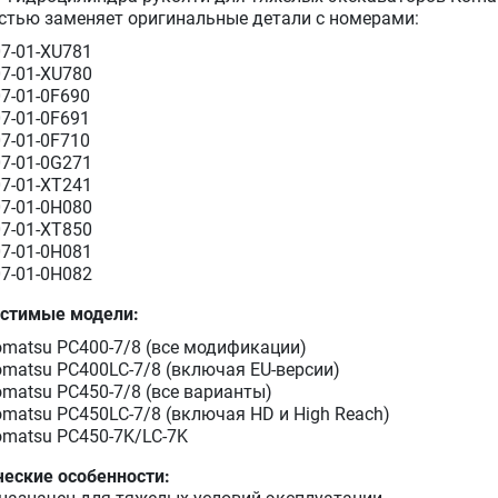
стью заменяет оригинальные детали с номерами:
7-01-XU781
7-01-XU780
7-01-0F690
7-01-0F691
7-01-0F710
7-01-0G271
7-01-XT241
7-01-0H080
7-01-XT850
7-01-0H081
7-01-0H082
стимые модели:
matsu PC400-7/8 (все модификации)
matsu PC400LC-7/8 (включая EU-версии)
matsu PC450-7/8 (все варианты)
matsu PC450LC-7/8 (включая HD и High Reach)
matsu PC450-7K/LC-7K
ческие особенности: