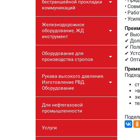
• Пре
бестраншейной прокладки
• Сов
коммуникаций
• Раб
• Уси
Железнодорожное
Преим
оборудование, ЖД
✔ Выс
инструмент
✔ Дол
✔ Пол
✔ Уст
Оборудование для
производства стропов
✔ Опт
Приме
Подхо
Рукава высокого давления.
Изготовление РВД.
с
Оборудование
>
эк
т
Для нефтегазовой
промышленности
Подел
Услуги