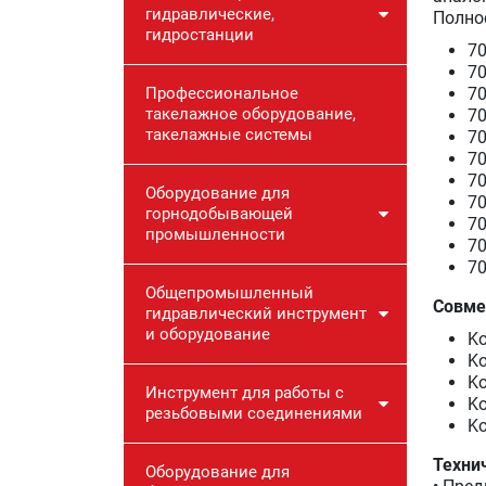
гидравлические,
Полно
гидростанции
70
70
Профессиональное
70
такелажное оборудование,
70
такелажные системы
70
70
70
Оборудование для
70
горнодобывающей
70
промышленности
70
70
Общепромышленный
Совме
гидравлический инструмент
и оборудование
Ko
Ko
Ko
Инструмент для работы с
Ko
резьбовыми соединениями
Ko
Техни
Оборудование для