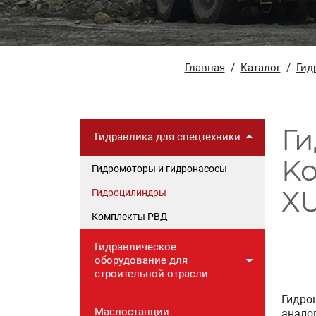
Главная
Каталог
Гид
Ги
Гидравлика для спецтехники
Ko
Гидромоторы и гидронасосы
XU
Гидроцилиндры
Комплекты РВД
Гидравлическое
оборудование для
строительной отрасли
Гидро
Маслостанции
анало