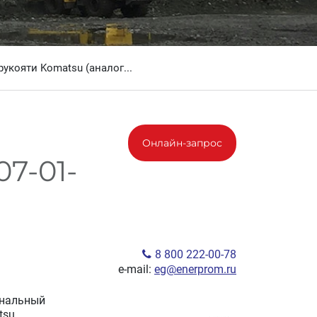
укояти Komatsu (аналог...
Онлайн-запрос
7-01-
8 800 222-00-78
e-mail:
eg@enerprom.ru
ональный
su.