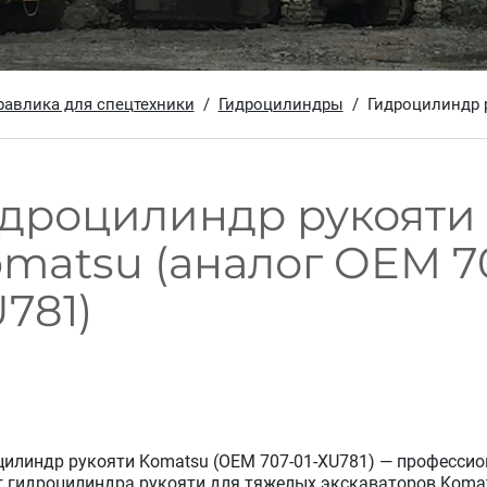
равлика для спецтехники
Гидроцилиндры
Гидроцилиндр р
дроцилиндр рукояти
matsu (аналог OEM 70
781)
цилиндр рукояти Komatsu (OEM 707-01-XU781) — професси
г гидроцилиндра рукояти для тяжелых экскаваторов Komat