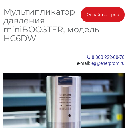
Мультипликатор
Онлайн-запрос
давления
miniBOOSTER, модель
HC6DW
8 800 222-00-78
e-mail:
eg@enerprom.ru