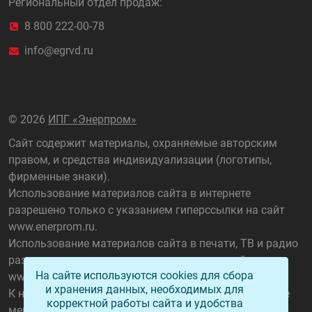
Региональный отдел продаж:
8 800 222-00-78
info@egrvd.ru
©
2026
ИПГ «Энерпром»
Сайт содержит материалы, охраняемые авторским
правом, и средства индивидуализации (логотипы,
фирменные знаки).
Использование материалов сайта в интернете
разрешено только с указанием гиперссылки на сайт
www.enerprom.ru
.
Использование материалов сайта в печати, ТВ и радио
разрешено только с указанием названия сайта
На сайте используются cookies для сбора
www.enerprom.ru
.
и хранения данных, необходимых для
К нарушителям данного положения применяются все
корректной работы сайта и удобства
меры, предусмотренные ст. 1301 ГК РФ, а также ст.