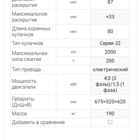
87
мм
раскрытия
Максимальное
+33
мм
раскрытие
Длина коренных
80
мм
кулачков
Тип кулачков
Серия 32
2000
кН
Максимальная
сила сжатия
200
т
Тип привода
электрический
4,0 (3
Мощность
фазы)/1,5 (1
кВт
двигателя
фаза)
Габариты
675×520×620
мм
(Д×Ш×В)
Масса
190
кг
Добавить в сравнение