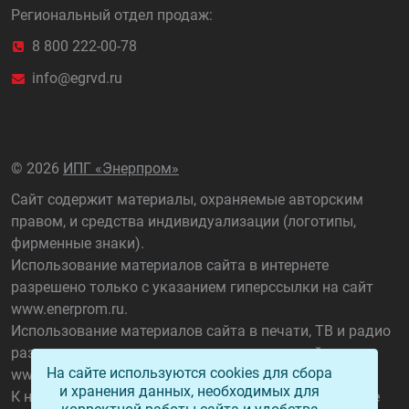
Региональный отдел продаж:
8 800 222-00-78
info@egrvd.ru
©
2026
ИПГ «Энерпром»
Сайт содержит материалы, охраняемые авторским
правом, и средства индивидуализации (логотипы,
фирменные знаки).
Использование материалов сайта в интернете
разрешено только с указанием гиперссылки на сайт
www.enerprom.ru
.
Использование материалов сайта в печати, ТВ и радио
разрешено только с указанием названия сайта
На сайте используются cookies для сбора
www.enerprom.ru
.
и хранения данных, необходимых для
К нарушителям данного положения применяются все