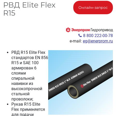
РВД Elite Flex
Онлайн-запрос
R15
8 800 222-00-78
e-mail:
eg@enerprom.ru
РВД R15 Elite Flex
стандартов EN 856
R15 и SAE 100
армирован 6
слоями
спиральной
навивки из
высокопрочной
стальной
проволоки;
Рукав R15 Elite
Flex применяется
для подачи