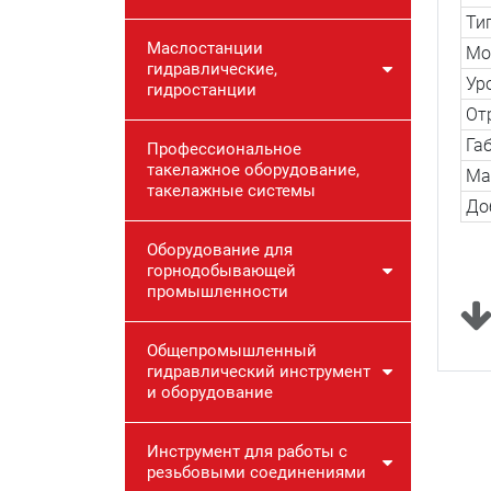
Ти
Маслостанции
Мо
гидравлические,
Ур
гидростанции
От
Га
Профессиональное
такелажное оборудование,
Ма
такелажные системы
До
Оборудование для
горнодобывающей
промышленности
Общепромышленный
гидравлический инструмент
и оборудование
Инструмент для работы с
резьбовыми соединениями