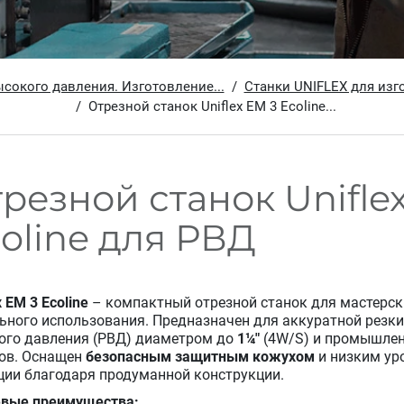
ысокого давления. Изготовление...
Станки UNIFLEX для изго
Отрезной станок Uniflex EM 3 Ecoline...
резной станок Unifle
oline для РВД
x EM 3 Ecoline
– компактный отрезной станок для мастерск
ьного использования. Предназначен для аккуратной резки
ого давления (РВД) диаметром до
1¼″
(4W/S) и промышле
ов. Оснащен
безопасным защитным кожухом
и низким ур
ции благодаря продуманной конструкции.
вые преимущества: