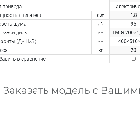
п привода
электрич
щность двигателя
1,8
кВт
овень шума
95
дБ
резной диск
TM G 200×1,
мм
бариты (Д×Ш×В)
400×510
мм
сса
20
кг
бавить в сравнение
Заказать модель с Ваши