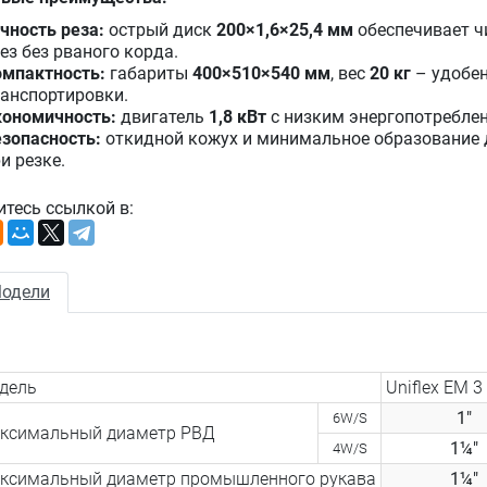
чность реза:
острый диск
200×1,6×25,4 мм
обеспечивает ч
ез без рваного корда.
омпактность:
габариты
400×510×540 мм
, вес
20 кг
– удобен
анспортировки.
кономичность:
двигатель
1,8 кВт
с низким энергопотребле
зопасность:
откидной кожух и минимальное образование
и резке.
итесь ссылкой в:
одели
дель
Uniflex EM 3
1″
6W/S
ксимальный диаметр РВД
1¼″
4W/S
ксимальный диаметр промышленного рукава
1¼″