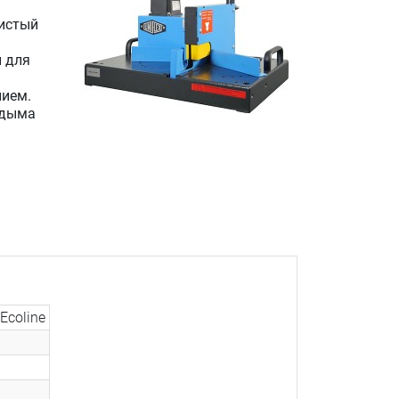
истый
 для
нием.
 дыма
 Ecoline