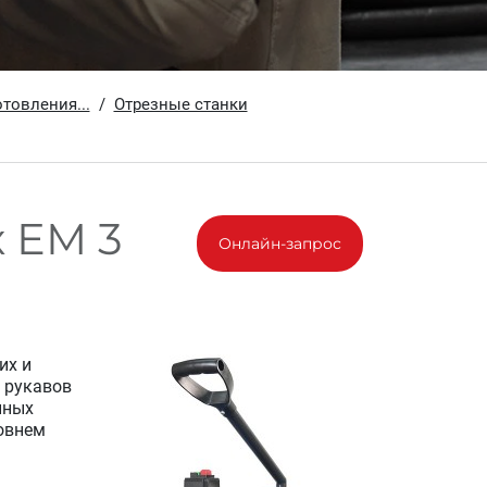
товления...
Отрезные станки
x EM 3
Онлайн-запрос
их и
 рукавов
нных
овнем