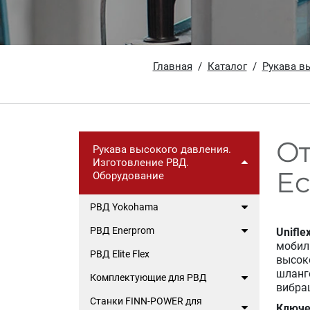
Главная
Каталог
Рукава в
От
Рукава высокого давления.
Изготовление РВД.
Ec
Оборудование
РВД Yokohama
РВД Enerprom
Unifle
мобил
РВД Elite Flex
высок
шланг
Комплектующие для РВД
вибра
Станки FINN-POWER для
Ключе