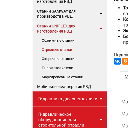
изготовления РВД
То
Станки SAMWAY для
ср
производства РВД
К
тр
Станки UNIFLEX для
Э
изготовления РВД
Бе
Обжимные станки
пр
Отрезные станки
Подел
Окорочные станки
Пневмотолкатели
М
Маркировочные станки
Мобильные мастерские РВД
Гидравлика для спецтехники
Мо
Ма
Гидравлическое
оборудование для
строительной отрасли
Ма