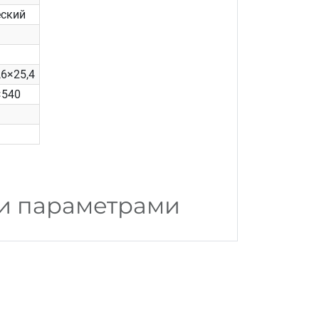
еский
6×25,4
×540
ми параметрами