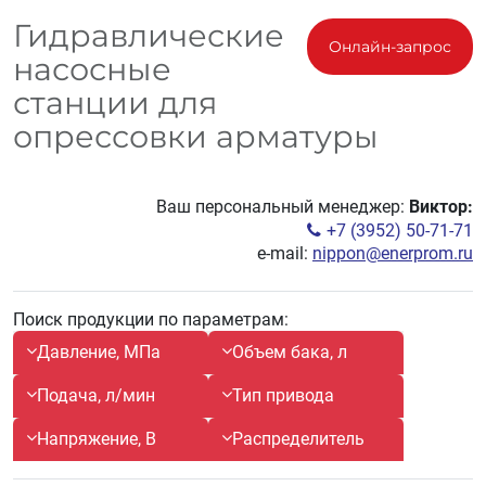
Гидравлические
Онлайн-запрос
насосные
станции для
опрессовки арматуры
Ваш персональный менеджер:
Виктор:
+7 (3952) 50-71-71
e-mail:
nippon@enerprom.ru
Поиск продукции по параметрам:
Давление, МПа
Объем бака, л
Подача, л/мин
Тип привода
Напряжение, В
Распределитель