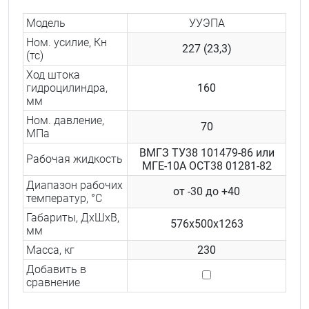
Модель
УУЭПА
Ном. усилие, Кн
227 (23,3)
(тс)
Ход штока
гидроцилиндра,
160
мм
Ном. давление,
70
МПа
ВМГЗ ТУ38 101479-86 или
Рабочая жидкость
МГЕ-10А ОСТ38 01281-82
Диапазон рабочих
от -30 до +40
температур, °С
Габариты, ДхШхВ,
576x500x1263
мм
Масса, кг
230
Добавить в
сравнение