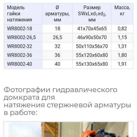
Модель
Ø
Размер
Масса,
гайки
арматуры,
SWхLхd
хd
,
кг
1
2
натяжения
мм
мм
WR8002-18
18
41х70х45х65
0,82
WR8002-26,5
26,5
46х90х50х70
1,15
WR8002-32
32
50х110х56х70
1,31
WR8002-36
36
55х120х60х80
1,80
WR8002-40
40
55х130х65х80
1,91
Фотографии гидравлического
домкрата для
натяжения стержневой арматуры
в работе: