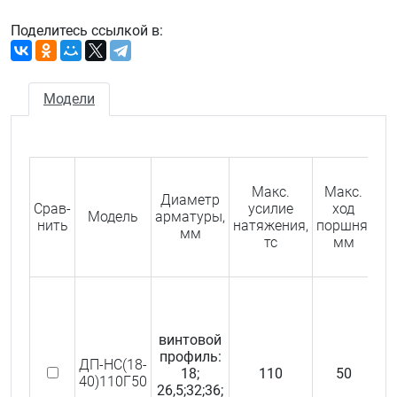
Поделитесь ссылкой в:
Модели
Ко
с
Макс.
Макс.
Диаметр
Срав­
усилие
ход
Модель
арматуры,
нить
натяжения,
поршня,
О
мм
зак
тс
мм
н
винтовой
профиль:
ДП-НС(18-
18;
110
50
WR
40)110Г50
26,5;32;36;