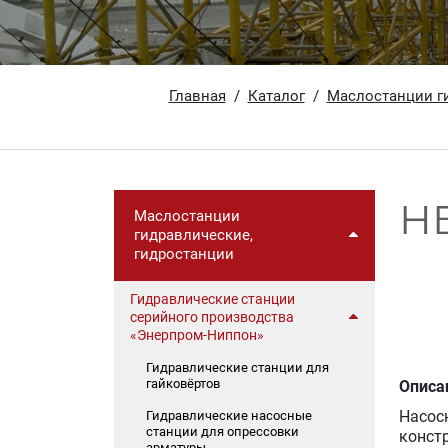
Главная
Каталог
Маслостанции ги
НБ
Маслостанции
гидравлические,
гидростанции
Гидравлические станции
серийного производства
«Энерпром-Ниппон»
Гидравлические станции для
гайковёртов
Описа
Насос
Гидравлические насосные
станции для опрессовки
конст
арматуры