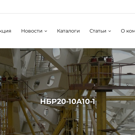
кция
Новости
Каталоги
Статьи
О ко
НБР20-10А10-1