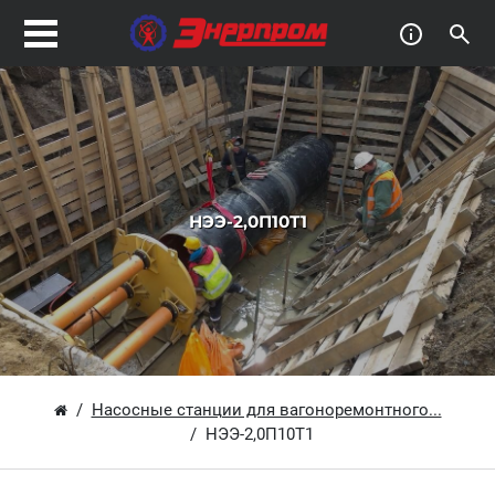
НЭЭ-2,0П10Т1
Насосные станции для вагоноремонтного...
НЭЭ-2,0П10Т1