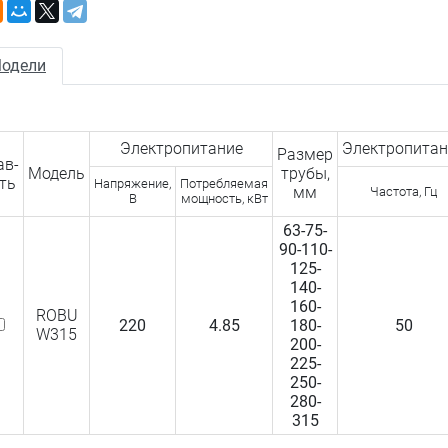
одели
Электропитание
Электропитан
Размер
ав­
Модель
трубы,
ть
Напряжение,
Потребляемая
мм
Частота, Гц
В
мощность, кВт
63-75-
90-110-
125-
140-
160-
ROBU
220
4.85
180-
50
W315
200-
225-
250-
280-
315