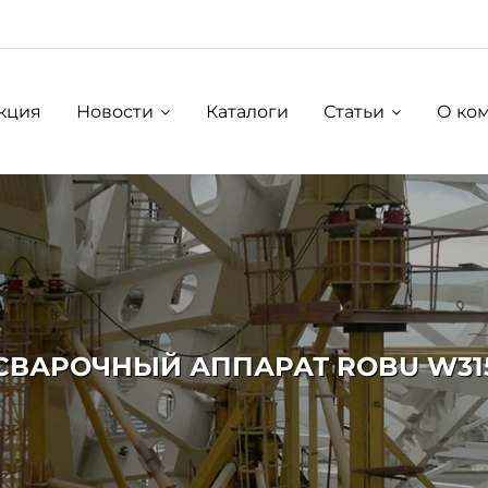
кция
Новости
Каталоги
Статьи
О ко
СВАРОЧНЫЙ АППАРАТ ROBU W31