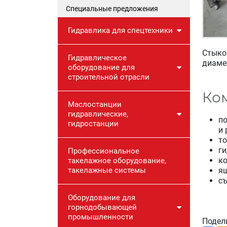
Специальные предложения
Гидравлика для спецтехники
Стыко
Гидравлическое
диаме
оборудование для
строительной отрасли
Ко
Маслостанции
гидравлические,
п
гидростанции
и 
то
ги
Профессиональное
ко
такелажное оборудование,
ящ
такелажные системы
съ
Оборудование для
горнодобывающей
промышленности
Подел