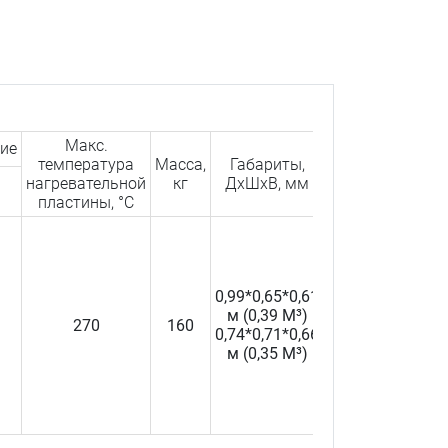
Макс.
ие
температура
Масса,
Габариты,
нагревательной
кг
ДхШхВ, мм
пластины, °С
0,99*0,65*0,61
м (0,39 M³)
270
160
0,74*0,71*0,66
м (0,35 M³)