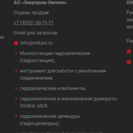
АО «Энерпром-Ниппон»
ОО
Отделы продаж:
Ру
об
+7 (3952) 50-71-71
ис
Email для запросов:
я:
Ре
info@mikuni.ru
Маслостанции гидравлические
(гидростанции),
инструмент для работы с резьбовыми
соединениями,
гидравлические компоненты,
гидравлические и механические домкраты
OSAKA JACK,
гидравлические цилиндры
(гидроцилиндры),