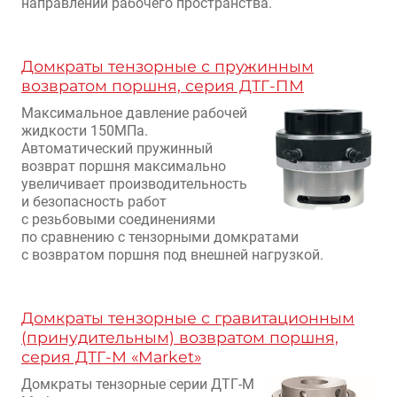
направлении рабочего пространства.
Домкраты тензорные с пружинным
возвратом поршня, серия ДТГ-ПМ
Максимальное давление рабочей
жидкости 150МПа.
Автоматический пружинный
возврат поршня максимально
увеличивает производительность
и безопасность работ
с резьбовыми соединениями
по сравнению с тензорными домкратами
с возвратом поршня под внешней нагрузкой.
Домкраты тензорные с гравитационным
(принудительным) возвратом поршня,
серия ДТГ-М «Market»
Домкраты тензорные серии ДТГ-М