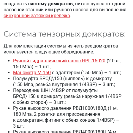
создавать
систему домкратов,
питающуюся от одной
насосной станции или ручного насоса для выполнения
синхронной затяжки крепежа
.
Система тензорных домкратов:
Для комплектации системы из четырех домкратов
используется следующее оборудование:
Ручной гидравлический насос НРГ-15020
(2.0 л.,
150 Мпа) – 1 шт.;
Манометр М-150
с адаптером (150 Мпа) – 1 шт.;
Полумуфта БРСД\150 (ниппель) к домкрату
(150 Мпа, резьба внутренняя 1/4BSP) – 3 шт.;
Переходник ШН1/4BSP от полумуфты
БРСД\150 к домкрату (резьба наружная 1/4BSP
с обеих сторон) – 3 шт.;
Рукав высокого давления РВД1000\180Д (1 м,
180 Мпа, 2 розетки для присоединения
к домкратам, фитинг с обеих концов 1/4BSP) –
3 шт.;
Рукав высокого давления РВД4000\180Н (4 м,