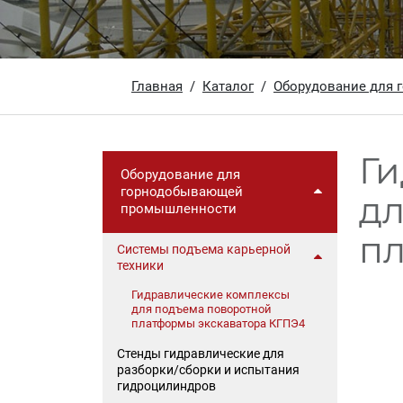
Главная
Каталог
Оборудование для 
Г
Оборудование для
горнодобывающей
дл
промышленности
пл
Системы подъема карьерной
техники
Гидравлические комплексы
для подъема поворотной
платформы экскаватора КГПЭ4
Стенды гидравлические для
разборки/сборки и испытания
гидроцилиндров