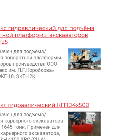
кс гидравлический для подъёма
тной платформы экскаваторов
125
ачен для подъёма/
ия поворотной платформы
торов производства ООО
екс им. П.Г.Коробкова»
ЭКГ-10, ЭКГ-12К.
кт гидравлический КГПЭ4х500
ачен для подъема/
я карьерного экскаватора
 1645 тонн. Применен для
карьерного экскаватора,
&H 4100 XPC (США).