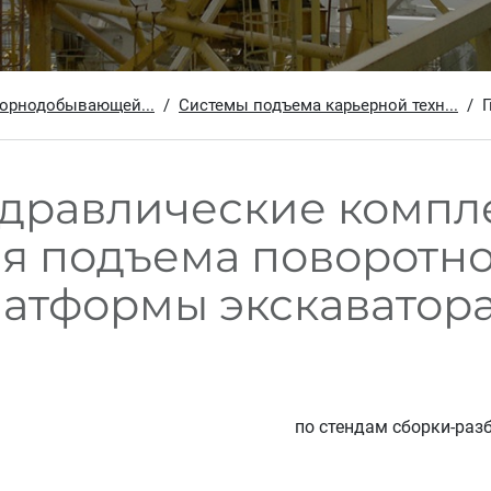
горнодобывающей...
Системы подъема карьерной техн...
Г
идравлические компл
я подъема поворотн
атформы экскаватор
по стендам сборки-раз