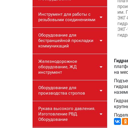
плат
прои
им. 
Инструмент для работы с
ЭКГ-
резьбовыми соединениями
гидр
ЭКГ-
гидр
Оборудование для
бестраншейной прокладки
коммуникаций
Гидра
Железнодорожное
платф
оборудование, ЖД
на мес
инструмент
Подъе
гидра
Оборудование для
назем
производства стропов
Гидра
крупн
Рукава высокого давления.
Изготовление РВД.
Подел
Оборудование