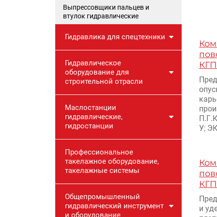
Выпрессовщики пальцев и
втулок гидравлические
Гидравлика для спецтехники
Ком
пов
Гидравлическое
КГП
оборудование для
Пред
строительной отрасли
опус
карь
Маслостанции
прои
гидравлические,
П.Г.
гидростанции
У; ЭК
Профессиональное
такелажное оборудование,
Ком
такелажные системы
пов
КГП
Общепромышленный
Пред
гидравлический инструмент
и уд
и оборудование