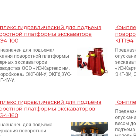
плекс гидравлический для подъема
Компле
оротной платформы экскаватора
поворо
Э4-100
КГПЭ4-
назначен для подъема/
Предназн
кания поворотной платформы
опускан
ерных экскаваторов
экскава
зводства ООО «ИЗ-Картекс им.
«ИЗ-Карт
Коробкова» ЭКГ-8И-У; ЭКГ6,3УС-
ЭКГ-8И, 
Г-4У-У.
плекс гидравлический для подъёма
Компле
оротной платформы экскаваторов
Предназн
Э4-160
опускани
весом до
назначен для подъёма
подъема 
ержания поворотной
модель P