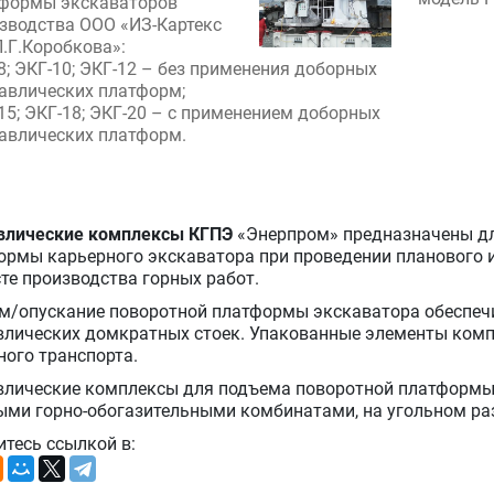
формы экскаваторов
зводства ООО «ИЗ-Картекс
П.Г.Коробкова»:
8; ЭКГ-10; ЭКГ-12 – без применения доборных
авлических платформ;
15; ЭКГ-18; ЭКГ-20 – с применением доборных
авлических платформ.
влические комплексы КГПЭ
«Энерпром» предназначены дл
ормы карьерного экскаватора при проведении планового и
те производства горных работ.
м/опускание поворотной платформы экскаватора обеспеч
влических домкратных стоек. Упакованные элементы ком
ного транспорта.
влические комплексы для подъема поворотной платформ
ыми горно-обогазительными комбинатами, на угольном раз
итесь ссылкой в: